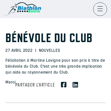
ACCUEIL
BIATHLON
ATHLÈTES
BÉNÉVOLE DU CLUB
ENTRAÎNEURS
27 AVRIL 2022
|
NOUVELLES
MEMBRES DU C.A
Félicitation à Martine Lavigne pour son prix à titre de
bénévole du Club. C’est une très grande implication
qui aide au rayonnement du Club.
CALENDRIER
Merci
PARTAGER L'ARTICLE
NOUVELLES
NOUS JOINDRE