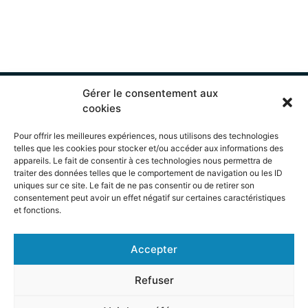
Gérer le consentement aux
cookies
Pour offrir les meilleures expériences, nous utilisons des technologies
telles que les cookies pour stocker et/ou accéder aux informations des
appareils. Le fait de consentir à ces technologies nous permettra de
(819) 348-0523
traiter des données telles que le comportement de navigation ou les ID
INFOBIATHLONESTRIE@GMAIL.COM
uniques sur ce site. Le fait de ne pas consentir ou de retirer son
consentement peut avoir un effet négatif sur certaines caractéristiques
ACCUEIL
BIATHLON
et fonctions.
ATHLÈTES
ENTRAÎNEURS
MEMBRES DU C.A
CALENDRIER
Accepter
NOUVELLES
NOUS JOINDRE
Refuser